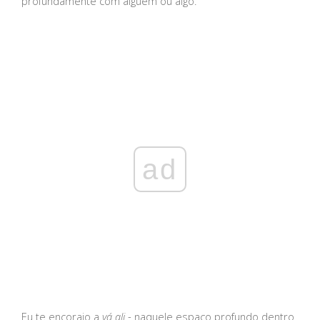
profundamente com alguém ou algo.
ad
Eu te encorajo a
vá ali
- naquele espaço profundo dentro