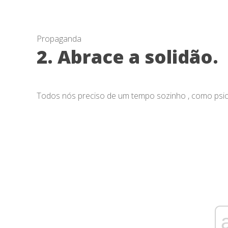
Propaganda
2. Abrace a solidão.
Todos nós preciso de um tempo sozinho , como psi