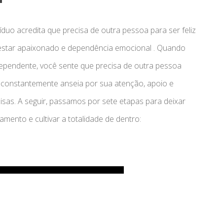
uo acredita que precisa de outra pessoa para ser feliz
 estar apaixonado e dependência emocional . Quando
pendente, você sente que precisa de outra pessoa
 constantemente anseia por sua atenção, apoio e
as. A seguir, passamos por sete etapas para deixar
ento e cultivar a totalidade de dentro: