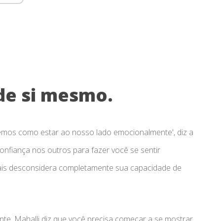
 de si mesmo.
mos como estar ao nosso lado emocionalmente', diz a
confiança nos outros para fazer você se sentir
ais desconsidera completamente sua capacidade de
e, Mahalli diz que você precisa começar a se mostrar