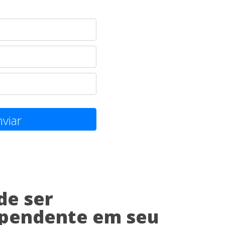
viar
de ser
pendente em seu