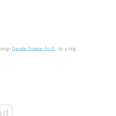
cólogo
Danielle Dowling, Psy.D.
, diz a mbg.
ad