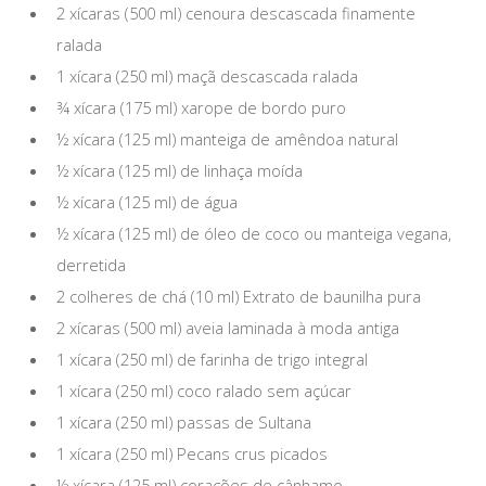
2 xícaras (500 ml) cenoura descascada finamente
ralada
1 xícara (250 ml) maçã descascada ralada
¾ xícara (175 ml) xarope de bordo puro
½ xícara (125 ml) manteiga de amêndoa natural
½ xícara (125 ml) de linhaça moída
½ xícara (125 ml) de água
½ xícara (125 ml) de óleo de coco ou manteiga vegana,
derretida
2 colheres de chá (10 ml) Extrato de baunilha pura
2 xícaras (500 ml) aveia laminada à moda antiga
1 xícara (250 ml) de farinha de trigo integral
1 xícara (250 ml) coco ralado sem açúcar
1 xícara (250 ml) passas de Sultana
1 xícara (250 ml) Pecans crus picados
½ xícara (125 ml) corações de cânhamo