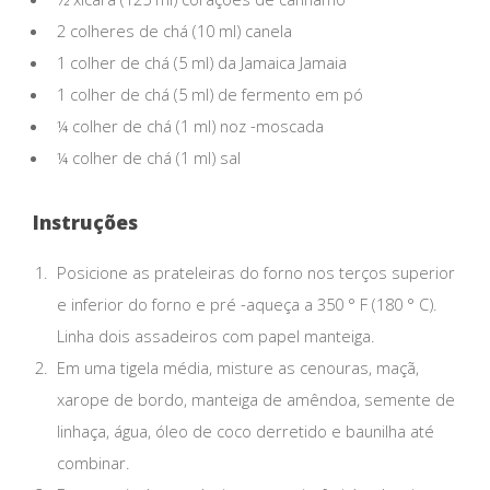
2 colheres de chá (10 ml) canela
1 colher de chá (5 ml) da Jamaica Jamaia
1 colher de chá (5 ml) de fermento em pó
¼ colher de chá (1 ml) noz -moscada
¼ colher de chá (1 ml) sal
Instruções
Posicione as prateleiras do forno nos terços superior
e inferior do forno e pré -aqueça a 350 ° F (180 ° C).
Linha dois assadeiros com papel manteiga.
Em uma tigela média, misture as cenouras, maçã,
xarope de bordo, manteiga de amêndoa, semente de
linhaça, água, óleo de coco derretido e baunilha até
combinar.