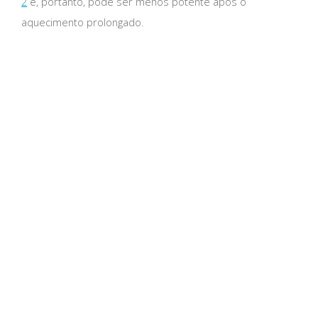
2
e, portanto, pode ser menos potente após o
aquecimento prolongado.