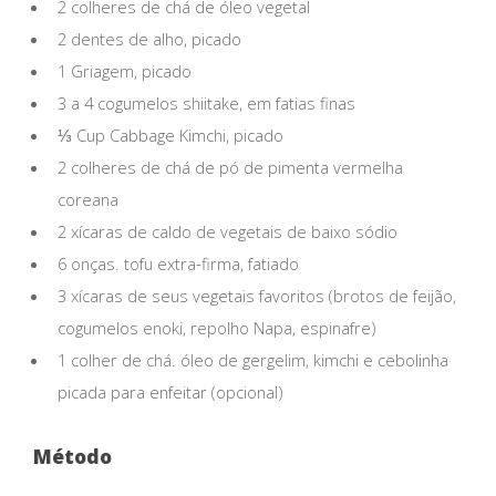
2 colheres de chá de óleo vegetal
2 dentes de alho, picado
1 Griagem, picado
3 a 4 cogumelos shiitake, em fatias finas
⅓ Cup Cabbage Kimchi, picado
2 colheres de chá de pó de pimenta vermelha
coreana
2 xícaras de caldo de vegetais de baixo sódio
6 onças. tofu extra-firma, fatiado
3 xícaras de seus vegetais favoritos (brotos de feijão,
cogumelos enoki, repolho Napa, espinafre)
1 colher de chá. óleo de gergelim, kimchi e cebolinha
picada para enfeitar (opcional)
Método