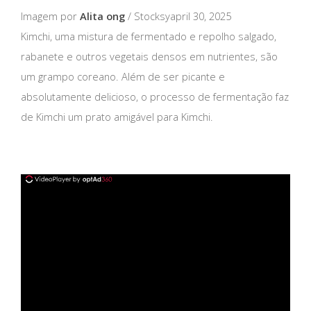
Imagem por
Alita ong
/ Stocksyapril 30, 2025
Kimchi, uma mistura de fermentado e repolho salgado,
rabanete e outros vegetais densos em nutrientes, são
um grampo coreano. Além de ser picante e
absolutamente delicioso, o processo de fermentação faz
de Kimchi um prato amigável para Kimchi.
ad