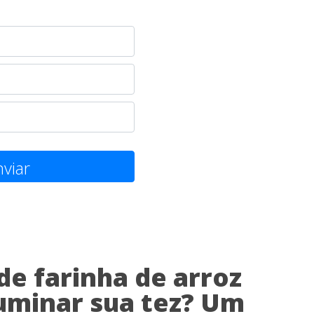
viar
de farinha de arroz
uminar sua tez? Um