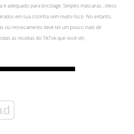
 é adequado para bricolage. Simples máscaras , óleos
arados em sua cozinha sem muito risco. No entanto,
ugas ou ressecamento deve ter um pouco mais de
todas as receitas do TikTok que você vê).
ad