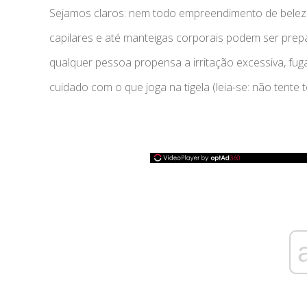
Sejamos claros: nem todo empreendimento de beleza
capilares e até manteigas corporais podem ser prep
qualquer pessoa propensa a irritação excessiva, f
cuidado com o que joga na tigela (leia-se: não tente 