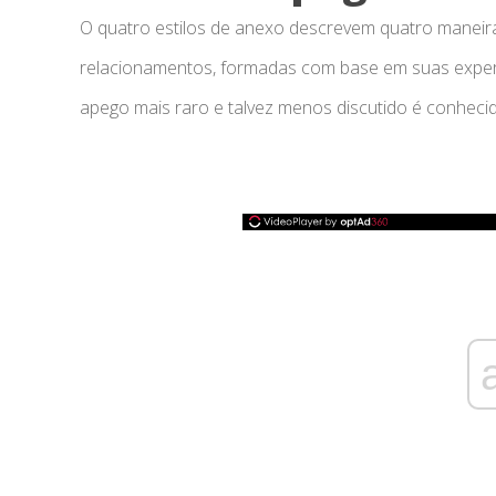
O quatro estilos de anexo descrevem quatro maneir
relacionamentos, formadas com base em suas experiên
apego mais raro e talvez menos discutido é conhec