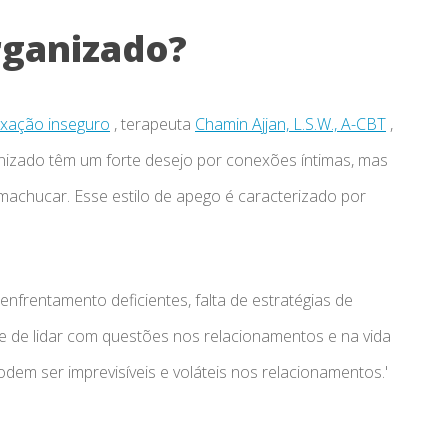
rganizado?
fixação inseguro
, terapeuta
Chamin Ajjan, L.S.W., A-CBT
,
nizado têm um forte desejo por conexões íntimas, mas
chucar. Esse estilo de apego é caracterizado por
enfrentamento deficientes, falta de estratégias de
e de lidar com questões nos relacionamentos e na vida
odem ser imprevisíveis e voláteis nos relacionamentos.'