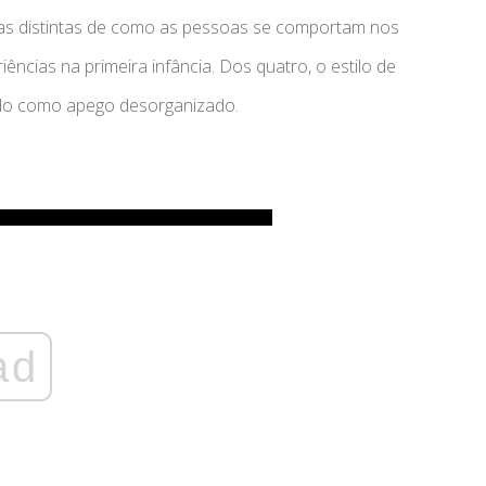
as distintas de como as pessoas se comportam nos
cias na primeira infância. Dos quatro, o estilo de
ido como apego desorganizado.
ad