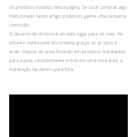
os produtos listados nesta página. Se você comprar algo
mencionado neste artigo, podemos ganhe uma pequena
comissão .
O deserto do Arizona é um belo lugar para se viver. No
entanto, minha pele discordaria, graças ao ar seco e
árido. Depois de anos focando em produtos hidratantes
para a pele, recentemente entrei em uma nova área: a
hidratação de dentro para fora.
ad