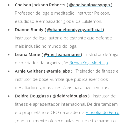
Chelsea Jackson Roberts (
@chelsealovesyoga
)
:
Professor de ioga e meditação, instrutor Peloton,
estudioso e embaixador global da Lululemon.
Dianne Bondy (
@diannebondyyogaofficial
)
:
Instrutor de ioga, autor e palestrante que defende
mais inclusão no mundo do ioga.
Leana Marie (
@me_leanamarie
)
: Instrutor de Yoga
e co-criador da organização
Brown Yogi Meet Up
.
Arnie Gaither (
@arnie_abs
)
: Treinador de fitness e
instrutor de boxe Rumble que publica exercícios
desafiadores, mas acessíveis para fazer em casa.
Deidre Douglass (
@deidreldouglas
)
: Instrutor de
fitness e apresentador internacional, Deidre também
é o proprietário e CEO da academia
Filosofia do Ferro
, que atualmente oferece aulas online e treinamento