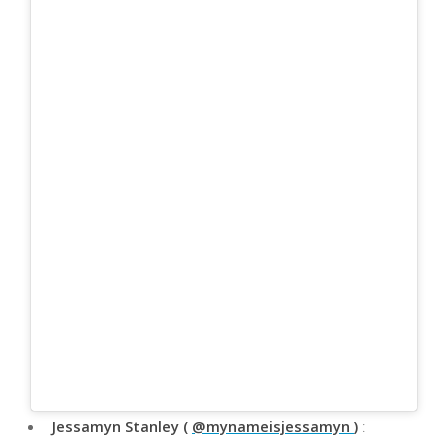
Jessamyn Stanley (
@mynameisjessamyn
)
: