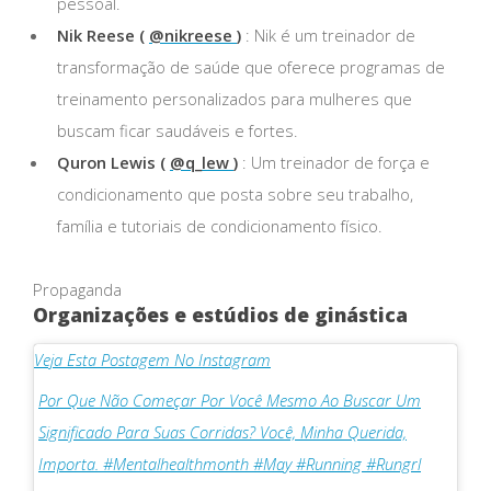
pessoal.
Nik Reese (
@nikreese
)
: Nik é um treinador de
transformação de saúde que oferece programas de
treinamento personalizados para mulheres que
buscam ficar saudáveis ​​e fortes.
Quron Lewis (
@q_lew
)
: Um treinador de força e
condicionamento que posta sobre seu trabalho,
família e tutoriais de condicionamento físico.
Propaganda
Organizações e estúdios de ginástica
Veja Esta Postagem No Instagram
Por Que Não Começar Por Você Mesmo Ao Buscar Um
Significado Para Suas Corridas? Você, Minha Querida,
Importa. #mentalhealthmonth #may #running #rungrl