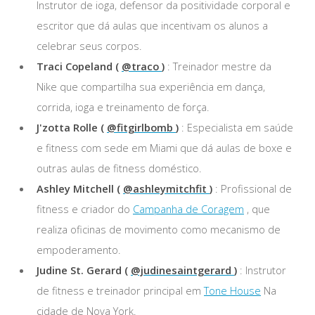
Instrutor de ioga, defensor da positividade corporal e
escritor que dá aulas que incentivam os alunos a
celebrar seus corpos.
Traci Copeland (
@traco
)
: Treinador mestre da
Nike que compartilha sua experiência em dança,
corrida, ioga e treinamento de força.
J'zotta Rolle (
@fitgirlbomb
)
: Especialista em saúde
e fitness com sede em Miami que dá aulas de boxe e
outras aulas de fitness doméstico.
Ashley Mitchell (
@ashleymitchfit
)
: Profissional de
fitness e criador do
Campanha de Coragem
, que
realiza oficinas de movimento como mecanismo de
empoderamento.
Judine St. Gerard (
@judinesaintgerard
)
: Instrutor
de fitness e treinador principal em
Tone House
Na
cidade de Nova York.