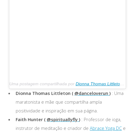
Uma postagem compartilhada por
Dionna Thomas Littleton
(@dan
Dionna Thomas Littleton (
@danceloverun
)
: Uma
maratonista e mãe que compartilha ampla
positividade e inspiração em sua página.
Faith Hunter (
@spirituallyfly
)
: Professor de ioga,
instrutor de meditação e criador de
Abrace Yoga DC
e