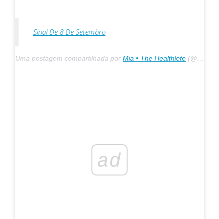
Sinal De 8 De Setembro
Uma postagem compartilhada por
Mia • The Healthlete
(@the_healthlete) em 6 de maio de 2020 às 13h27 PDT
ad