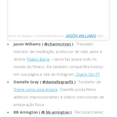
Uma postagem compartilhada por
JASŌN WILLIAMS
(@charmcitypt) em 25 de abril de 2020 às 22h48 PDT
Jason Williams (
@charmcitypt
)
: Treinador,
instrutor de meditação, professor de reiki, autor e
diretor
Pilates Barre
—Jason faz quase tudo no
mundo do fitness. Ele também compartilha treinos
em sua página e site do Instagram,
Charm City PT
.
Danielle Gray (
@daniellegrayfit
)
: Fundador de
Treine como uma ginasta
, Danielle posta feitos
atléticos impressionantes e vídeos instrucionais de
preparação física.
BB Arrington (
@ bb.arrington
)
: Personal trainer,