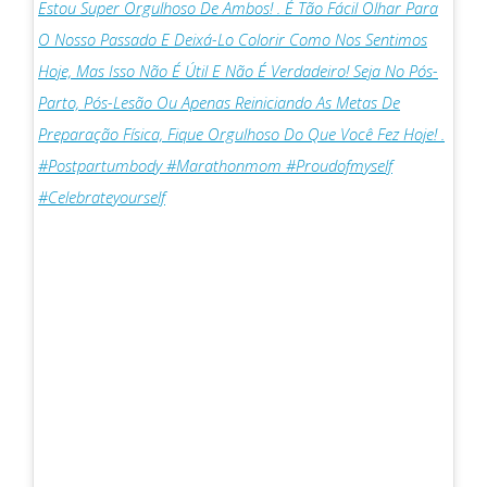
Estou Super Orgulhoso De Ambos! . É Tão Fácil Olhar Para
O Nosso Passado E Deixá-Lo Colorir Como Nos Sentimos
Hoje, Mas Isso Não É Útil E Não É Verdadeiro! Seja No Pós-
Parto, Pós-Lesão Ou Apenas Reiniciando As Metas De
Preparação Física, Fique Orgulhoso Do Que Você Fez Hoje! .
#postpartumbody #marathonmom #proudofmyself
#celebrateyourself