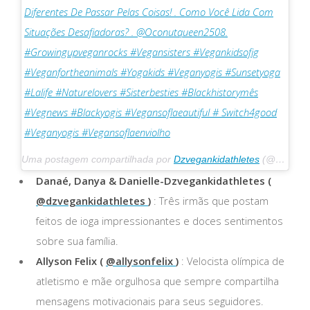
Diferentes De Passar Pelas Coisas! . Como Você Lida Com
Situações Desafiadoras? . @oconutqueen2508.
#growingupveganrocks #vegansisters #vegankidsofig
#veganfortheanimals #yogakids #veganyogis #sunsetyoga
#lalife #naturelovers #sisterbesties #blackhistorymês
#vegnews #blackyogis #vegansoflaeautiful # Switch4good
#veganyogis #vegansoflaenviolho
Uma postagem compartilhada por
Dzvegankidathletes
(@dzvegankidathletes) em 18 de fevereiro de 2020 às 16h56 PST
Danaé, Danya & Danielle-Dzvegankidathletes (
@dzvegankidathletes
)
: Três irmãs que postam
feitos de ioga impressionantes e doces sentimentos
sobre sua família.
Allyson Felix (
@allysonfelix
)
: Velocista olímpica de
atletismo e mãe orgulhosa que sempre compartilha
mensagens motivacionais para seus seguidores.