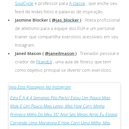
SoulCycle
e professor para
A classe
, que enche seu
feed de lindas fotos e palavras de inspiração.
Jasmine Blocker (
@jas_blocker
)
: Atleta profissional
de atletismo para a equipe dos EUA e um personal
trainer que compartilha exercícios acessíveis em seu
Instagram.
Janeil Mason (
@janeilmason
)
: Treinador pessoal e
criador de
FitandLit
, uma aula de fitness que tem
como objetivo principal se divertir com exercícios.
Veja Esta Postagem No Instagram
Esta É A # 4 Semanas Pós-Parto! Estou Um Pouco Mais
Mole E Um Pouco Mais Lento, Mas Hoje Corri Minha
Primeira Milha Do Meu 35º Ano! Seis Meses Atrás Eu Estava
Correndo Uma Maratona E Hoje Corri Uma Milha, Mas