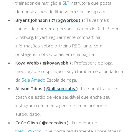
treinador de nutrição e
SLT
instrutora que posta
demonstrações de fitness em seu Instagram.
Bryant Johnson (
@rbgworkout
)
: Talvez mais
conhecido por ser o personal trainer de Ruth Bader
Ginsburg, Bryant regularmente compartilha
informações sobre o 'treino RBG' junto com
postagens motivacionais em sua página.
Koya Webb (
@koyawebb
)
: Professora de ioga,
meditação e respiração - Koya também é a fundadora
da
Seja Amado
Escola de Yoga.
Allison Tibbs (
@allisontibbs
)
: Personal trainer e
coach de estilo de vida saudável que enche seu
Instagram com mensagens de amor-próprio e
autocuidado.
CeCe Olisa (
@ceceolisa
)
: Fundador de
theCURVYcon
, que posta regularmente sobre fitness