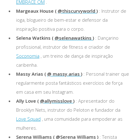
EMBRACE OM
.
Margeaux House (
@thiscurvyworld
)
: Instrutor de
ioga, blogueiro de bem-estar e defensor da
inspiração positiva para o corpo.
Selena Watkins (
@selenawatkins
)
: Dançarino
profissional, instrutor de fitness e criador de
Soconomia
, um treino de dança de inspiração
caribenha.
Massy Arias (
@ massy.arias
)
: Personal trainer que
regularmente posta fantásticos exercícios de força
em casa em seu Instagram.
Ally Love (
@allymisslove
)
: Apresentador do
Brooklyn Nets, instrutor do Peloton e fundador da
Love Squad
, uma comunidade para empoderar as
mulheres.
Serena Williams (
@Serena Williams
)
: Tenista