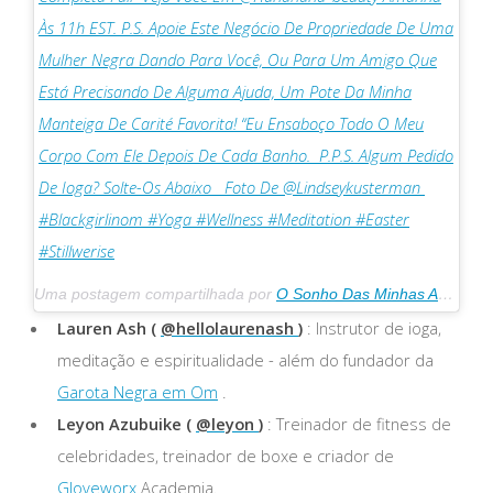
Às 11h EST. P.s. Apoie Este Negócio De Propriedade De Uma
Mulher Negra Dando Para Você, Ou Para Um Amigo Que
Está Precisando De Alguma Ajuda, Um Pote Da Minha
Manteiga De Carité Favorita! “Eu Ensaboço Todo O Meu
Corpo Com Ele Depois De Cada Banho. ⁣ P.p.s. Algum Pedido
De Ioga? Solte-Os Abaixo ⁣ ⁣ Foto De @lindseykusterman ⁣
#blackgirlinom #yoga #wellness #meditation #easter
#stillwerise
Uma postagem compartilhada por
O Sonho Das Minhas Avós
(@he
Lauren Ash (
@hellolaurenash
)
: Instrutor de ioga,
meditação e espiritualidade - além do fundador da
Garota Negra em Om
.
Leyon Azubuike (
@leyon
)
: Treinador de fitness de
celebridades, treinador de boxe e criador de
Gloveworx
Academia.