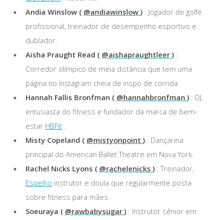
Andia Winslow (
@andiawinslow
)
: Jogador de golfe
profissional, treinador de desempenho esportivo e
dublador.
Aisha Praught Read (
@aishapraughtleer
)
:
Corredor olímpico de meia distância que tem uma
página no Instagram cheia de inspo de corrida.
Hannah Fallis Bronfman (
@hannahbronfman
)
: DJ,
entusiasta do fitness e fundador da marca de bem-
estar
HBFit
.
Misty Copeland (
@mistyonpoint
)
: Dançarina
principal do American Ballet Theatre em Nova York.
Rachel Nicks Lyons (
@rachelenicks
)
: Treinador,
Espelho
instrutor e doula que regularmente posta
sobre fitness para mães.
Soeuraya (
@rawbabysugar
)
: Instrutor sênior em