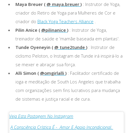
Maya Breuer (
@ maya.breuer
)
: Instrutor de Yoga,
criador do Retiro de Yoga para Mulheres de Cor e
criador do
Black Yoga Teachers Alliance
.
Pilin Anice (
@pilinanice
)
: Instrutor de Yoga,
treinador de saúde e 'mamãe baseada em plantas'.
Tunde Oyeneyin (
@ tune2tunde
)
: Instrutor de
ciclismo Peloton, o Instagram de Tunde irá inspirá-lo a
se mexer e abraçar sua força.
Alli Simon (
@omgirlalli
)
: Facilitador certificado de
ioga e meditação de South Los Angeles que trabalha
com organizações sem fins lucrativos para mudança
de sistemas e justiça racial e de cura.
Veja Esta Postagem No Instagram
A Consciência Crística É - ⁣ Amor E Apoio Incondicional. ⁣