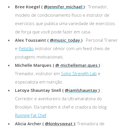
Bree Koegel (
@jennifer_michael
)
: Treinador,
modelo de condicionamento físico e instrutor de
exercícios que publica uma variedade de exercícios
de força que você pode fazer em casa.
Alex Toussaint (
@music_today
)
: Personal Trainer
e
Pelotão
instrutor sênior com um feed cheio de
postagens motivacionais.
Michelle Marques (
@ michellemar.ques
)
:
Treinador, instrutor em
Soho Strength Lab
e
especialista em nutrição.
Latoya Shauntay Snell (
@iamlshauntay
)
:
Corredor e aventureiro da Ultramaratona do
Brooklyn. Ela também é chef e criadora do blog
Running Fat Chef
.
Alicia Archer (
@kinkysweat
):
Treinadora de