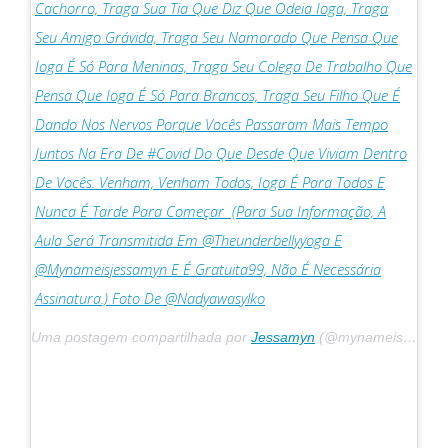
Cachorro, Traga Sua Tia Que Diz Que Odeia Ioga, Traga
Seu Amigo Grávida, Traga Seu Namorado Que Pensa Que
Ioga É Só Para Meninas, Traga Seu Colega De Trabalho Que
Pensa Que Ioga É Só Para Brancos, Traga Seu Filho Que É
Dando Nos Nervos Porque Vocês Passaram Mais Tempo
Juntos Na Era De #covid Do Que Desde Que Viviam Dentro
De Vocês. Venham, Venham Todos, Ioga É Para Todos E
Nunca É Tarde Para Começar ️ (Para Sua Informação, A
Aula Será Transmitida Em @theunderbellyyoga E
@mynameisjessamyn E É Gratuita99, Não É Necessária
Assinatura.) Foto De @nadyawasylko
Uma postagem compartilhada por
Jessamyn
(@mynameisjessamyn) em 31 de março de 2020 às 7h36 PDT