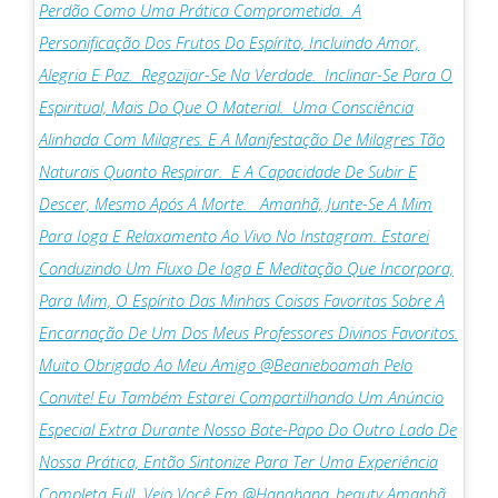
Perdão Como Uma Prática Comprometida. ⁣ A
Personificação Dos Frutos Do Espírito, Incluindo Amor,
Alegria E Paz. ⁣ Regozijar-Se Na Verdade. ⁣ Inclinar-Se Para O
Espiritual, Mais Do Que O Material. ⁣ Uma Consciência
Alinhada Com Milagres. E A Manifestação De Milagres Tão
Naturais Quanto Respirar. ⁣ E A Capacidade De Subir E
Descer, Mesmo Após A Morte. ⁣ ⁣ Amanhã, Junte-Se A Mim
Para Ioga E Relaxamento Ao Vivo No Instagram. Estarei
Conduzindo Um Fluxo De Ioga E Meditação Que Incorpora,
Para Mim, O Espírito Das Minhas Coisas Favoritas Sobre A
Encarnação De Um Dos Meus Professores Divinos Favoritos.
Muito Obrigado Ao Meu Amigo @beanieboamah Pelo
Convite! Eu Também Estarei Compartilhando Um Anúncio
Especial Extra Durante Nosso Bate-Papo Do Outro Lado De
Nossa Prática, Então Sintonize Para Ter Uma Experiência
Completa Full ⁣ Vejo Você Em @hanahana_beauty Amanhã