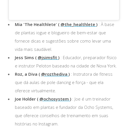
Mia 'The Healthlete' (
@the_healthlete
)
: À base
de plantas iogue e blogueiro de bem-estar que
fornece dicas e sugestões sobre como levar uma
vida mais saudável.
Jess Sims (
@jsimsfit
)
: Educador, preparador físico
e instrutor Peloton baseado na cidade de Nova York.
Roz, a Diva (
@rozthediva
)
: Instrutora de fitness
que dá aulas de pole dancing e força - que ela
oferece virtualmente.
Joe Holder (
@ochosystem
)
: Joe é um treinador
baseado em plantas e fundador da Ocho Systems,
que oferece conselhos de treinamento em suas
histórias no Instagram.