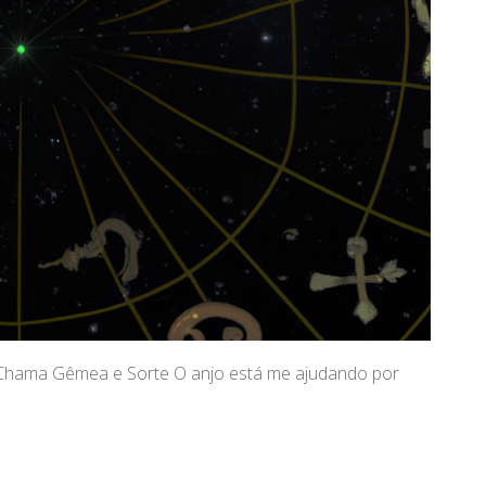
 Chama Gêmea e Sorte O anjo está me ajudando por