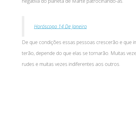
negativa do planeta de Marte patrocinando-as.
Horóscopo 14 De Janeiro
De que condições essas pessoas crescerão e que im
terão, depende do que elas se tornarão. Muitas vezes
rudes e muitas vezes indiferentes aos outros.