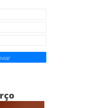
viar
rço