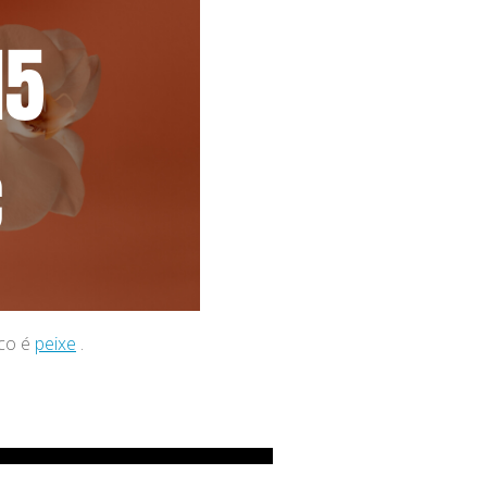
aco é
peixe
.