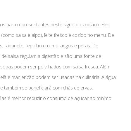
os para representantes deste signo do zodíaco. Eles
es (como salsa e aipo), leite fresco e cozido no menu. De
os, rabanete, repolho cru, morangos e peras. De
iz de salsa regulam a digestão e são uma fonte de
e sopas podem ser polvilhados com salsa fresca. Além
telã e manjericão podem ser usadas na culinária. A água
Ele também se beneficiará com chás de ervas,
as é melhor reduzir o consumo de açúcar ao mínimo.