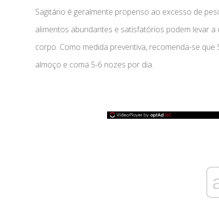
Sagitário é geralmente propenso ao excesso de peso 
alimentos abundantes e satisfatórios podem levar a
corpo. Como medida preventiva, recomenda-se que Sa
almoço e coma 5-6 nozes por dia.