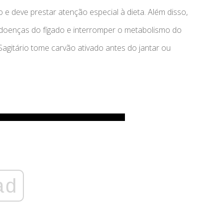
e deve prestar atenção especial à dieta. Além disso,
 doenças do fígado e interromper o metabolismo do
gitário tome carvão ativado antes do jantar ou
ad