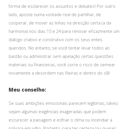
forma de esclarecer os assuntos e debates! Por outro
lado, aposte numa vontade real de partilhar, de
cooperar, de mover as linhas na direcção certa (a da
harmonia) nos dias 15 e 24 para renovar eficazmente um
diálogo criativo e construtivo com os seus entes
queridos. No entanto, se você tentar levar todos ao
bastão ou administrar sem apelação certas questões
materiais ou financeiras, você corre o risco de semear
novamente a desordem nas fileiras e dentro do clã!
Meu conselho:
Se suas ambições emocionais parecem legítimas, talvez
sejam algumas exigências exageradas que podem
escurecer a paisagem e esfriar o clima ou incendiar a
pólvora em julho. Portanto, para ter certeza (ou quase)