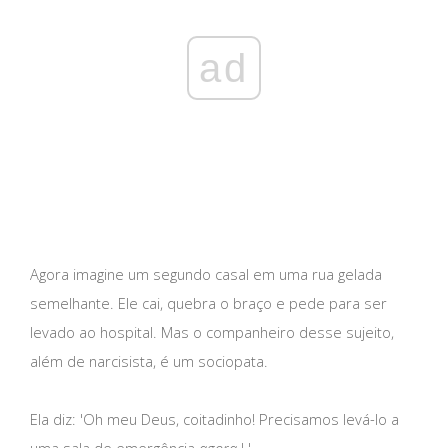
ad
Agora imagine um segundo casal em uma rua gelada
semelhante. Ele cai, quebra o braço e pede para ser
levado ao hospital. Mas o companheiro desse sujeito,
além de narcisista, é um sociopata.
Ela diz: 'Oh meu Deus, coitadinho! Precisamos levá-lo a
uma sala de emergência
agora
! '